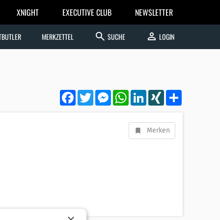
XNIGHT
EXECUTIVE CLUB
NEWSLETTER
search
person
TBUTLER
MERKZETTEL
SUCHE
LOGIN
Facebook
Twitter
Messenger
WhatsApp
LinkedIn
XING
Teilen
Merken
×