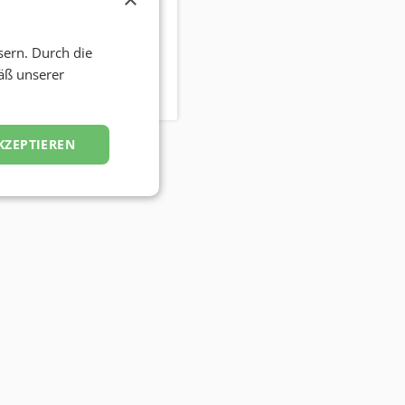
ieren
sern. Durch die
äß unserer
chida
KZEPTIEREN