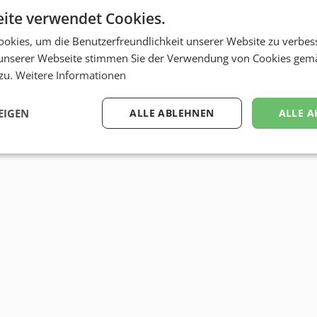
Eventmarketing Expert
ite verwendet Cookies.
Sarah Straßmayr MSc
kontaktie
okies, um die Benutzerfreundlichkeit unserer Website zu verbes
unserer Webseite stimmen Sie der Verwendung von Cookies gem
bizbook-Profil von
Sarah Straßmayr
 zu.
Weitere Informationen
EIGEN
ALLE ABLEHNEN
ALLE A