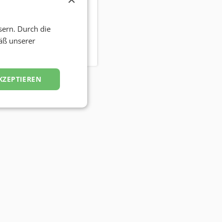
ren
sern. Durch die
äß unserer
 MSc
KZEPTIEREN