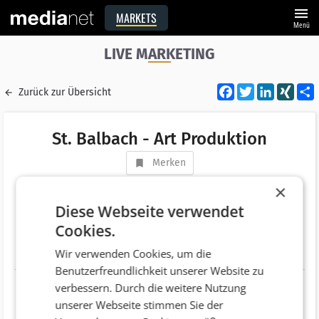
menu
MARKETS
Menü
LIVE MARKETING
Facebook
Twitter
LinkedI
XIN
Zurück zur Übersicht
St. Balbach - Art Produktion
Merken
Adresse
Große Sperlgasse 20
×
AT 1020 Wien
Diese Webseite verwendet
Cookies.
Telefonnummer
+43 (1) 219 85 45
Wir verwenden Cookies, um die
Website
http://www.stbalbach.at
Benutzerfreundlichkeit unserer Website zu
verbessern. Durch die weitere Nutzung
unserer Webseite stimmen Sie der