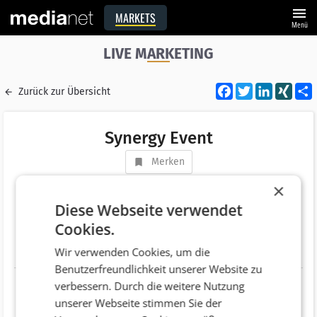
menu
MARKETS
Menü
LIVE MARKETING
Facebook
Twitter
LinkedI
XIN
Zurück zur Übersicht
Synergy Event
Merken
Adresse
Anton Wenzel Prager Gasse 4
×
AT 3002 Purkersdorf
Diese Webseite verwendet
Cookies.
Telefonnummer
+43 (2231) 20232
Wir verwenden Cookies, um die
Website
https://www.synergy.co.at
Benutzerfreundlichkeit unserer Website zu
verbessern. Durch die weitere Nutzung
unserer Webseite stimmen Sie der