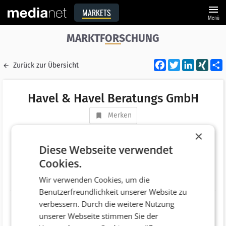
menu
MARKETS
Menü
MARKTFORSCHUNG
Facebook
Twitter
LinkedI
XIN
Zurück zur Übersicht
Havel & Havel Beratungs GmbH
Merken
Adresse
Hauptstraße 18
×
AT 3031 Rekawinkel
Diese Webseite verwendet
Cookies.
Telefonnummer
+43 (2233) 57051
Wir verwenden Cookies, um die
Website
http://www.havel.at
Benutzerfreundlichkeit unserer Website zu
verbessern. Durch die weitere Nutzung
unserer Webseite stimmen Sie der