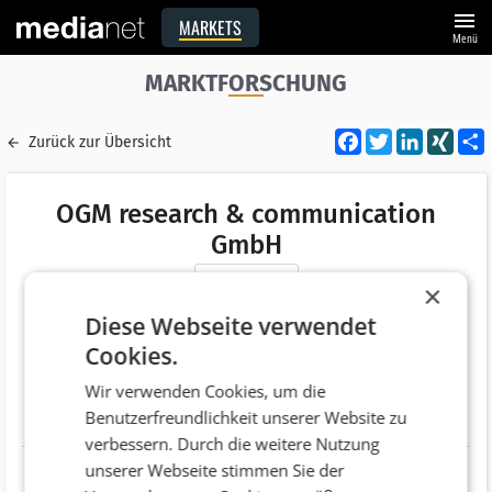
menu
MARKETS
Menü
MARKTFORSCHUNG
Facebook
Twitter
LinkedI
XIN
Zurück zur Übersicht
OGM research & communication
GmbH
Merken
×
Adresse
Bösendorferstraße 2
Diese Webseite verwendet
AT 1010 Wien
Cookies.
Telefonnummer
+43 (1) 50650
Wir verwenden Cookies, um die
Benutzerfreundlichkeit unserer Website zu
Website
http://www.ogm.at
verbessern. Durch die weitere Nutzung
unserer Webseite stimmen Sie der