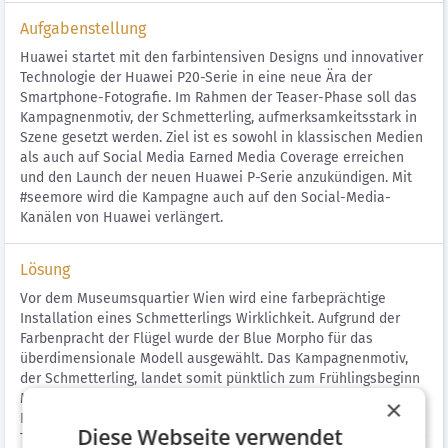
Aufgabenstellung
Huawei startet mit den farbintensiven Designs und innovativer
Technologie der Huawei P20-Serie in eine neue Ära der
Smartphone-Fotografie. Im Rahmen der Teaser-Phase soll das
Kampagnenmotiv, der Schmetterling, aufmerksamkeitsstark in
Szene gesetzt werden. Ziel ist es sowohl in klassischen Medien
als auch auf Social Media Earned Media Coverage erreichen
und den Launch der neuen Huawei P-Serie anzukündigen. Mit
#seemore wird die Kampagne auch auf den Social-Media-
Kanälen von Huawei verlängert.
Lösung
Vor dem Museumsquartier Wien wird eine farbeprächtige
Installation eines Schmetterlings Wirklichkeit. Aufgrund der
Farbenpracht der Flügel wurde der Blue Morpho für das
überdimensionale Modell ausgewählt. Das Kampagnenmotiv,
der Schmetterling, landet somit pünktlich zum Frühlingsbeginn
Mitten in Wien. Mit einer Höhe von 13,5 Meter, einer
×
Flügelfläche von 40m2 und einem Eigengewicht von über 3
Diese Webseite verwendet
Tonnen beeindruckt der Blue Morpho die Passanten. Der Körper