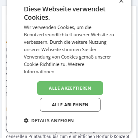
×
Diese Webseite verwendet
Damiana
Cookies.
Wir verwenden Cookies, um die
Benutzerfreundlichkeit unserer Website zu
Aufgabenstellung
verbessern. Durch die weitere Nutzung
unserer Webseite stimmen Sie der
Dr. Böhm® steht für hohe Qualität und beste Rezepturen aus
Verwendung von Cookies gemäß unserer
Pflanzen und Mineralstoffen, die immer den neuesten
ernährungswissenschaftlichen Erkenntnissen entsprechen. Die
Cookie-Richtlinie zu.
Weitere
Produkte werden ausschließlich über Apotheken vertrieben.
Informationen
Viele starke Einzelprodukte werden unter der Marke Dr. Böhm®
vertrieben. REICHLUNDPARTNER entwickelte ein gemeinsames,
starkes Markendach für das breit gefächerte Angebot, ganz
ALLE AKZEPTIEREN
gemäß der Positionierungsvorgabe.
ALLE ABLEHNEN
Lösung
Eine übergeordnete Linie, unter der die einzelnen Produkte
DETAILS ANZEIGEN
ausgelobt werden können, wurde präsentiert. Der Auftritt reicht
von der einheitlichen Verpackungsgestaltung über den
generellen Printaufbau bis zum einheitlichen Hörfunk-Konzept