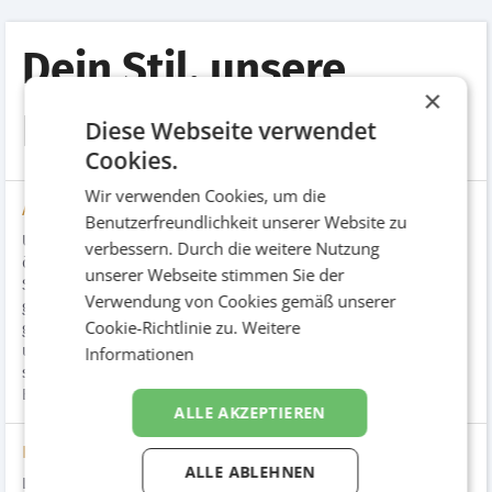
Dein Stil, unsere
×
Brille.
Diese Webseite verwendet
Cookies.
Wir verwenden Cookies, um die
Aufgabenstellung
Benutzerfreundlichkeit unserer Website zu
UNITED OPTICS ist ein Zusammenschluss führender
verbessern. Durch die weitere Nutzung
österreichischer und deutscher Fachoptiker, die als Fach- und
unserer Webseite stimmen Sie der
Stilexperten ihren Kunden die perfekte, individuelle Sehlösung
Verwendung von Cookies gemäß unserer
garantieren. Die 1993 gegründete Dachmarke steht für die
Cookie-Richtlinie zu.
Weitere
gelungene Symbiose von höchsten internationalen Standards
und regionaler persönlicher Betreuung. Eine neue,
Informationen
sympathische Werbelinie lädt nun mit frischem Wind zu einem
Besuch beim UNITED OPTICS Partner ein.
ALLE AKZEPTIEREN
Lösung
ALLE ABLEHNEN
Losgelöst von alten Denkmustern hat REICHLUNDPARTNER