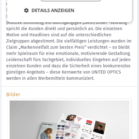
einen Markenauftritt entwickelt, der die Kompetenzen von
DETAILS ANZEIGEN
UNITED OPTICS modern und stilvoll zum Ausdruck bringt.
Lebensfrohe Menschen in Alltagssituationen vermitteln
positive Stimmung, ein durchgängiges „Dein/Unser“-Wording
spricht die Kunden direkt und persönlich an. Die einzelnen
Motive und Headlines sind auf die unterschiedlichen
Zielgruppen abgestimmt. Die vielfältigen Leistungen wurden im
Claim „Markenvielfalt zum besten Preis“ verdichtet – so bleibt
mehr Spielraum für eine emotionale, motivierende Gestaltung.
Leidenschaft fürs Fachgebiet, individuelles Eingehen auf jeden
einzelnen Kunden und dazu die Sicherheit eines konkurrenzlos
günstigen Angebots – diese Kernwerte von UNITED OPTICS
werden in allen Werbemitteln kommuniziert.
Bilder