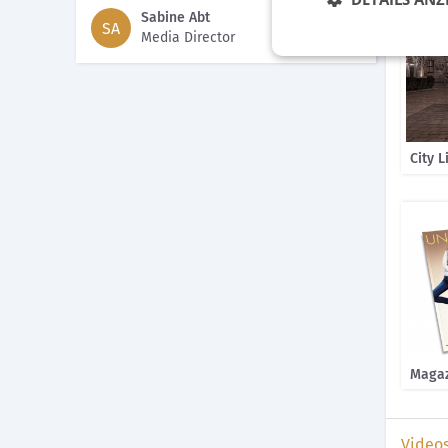
Sabine Abt
SA
Media Director
City L
Magaz
Video