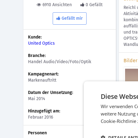
6910 Ansichten
0 Gefällt
Reichl
Aktivit
Gefällt mir
kombini
auffäll
und tra
Kunde:
OPTICS®
United Optics
Wandlun
Branche:
Bilder
Handel Audio/Video/Foto/Optik
Kampagnenart:
Markenauftritt
Datum der Umsetzung:
Diese Webse
Mai 2014
Wir verwenden Co
Hinzugefügt am:
weitere Nutzung 
Februar 2016
Haupt
Cookie-Richtlinie
Personen
DETAILS ANZ