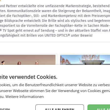
 und Partner entwickelte eine umfassende Markenstrategie, bestehen
äten. Kommunikationsziele waren die Steigerung der Bekanntheit, Ima
ert die Fachoptiker-, Stil- und Markenkompetenz mit dem Preisverspr
ige Bildsprache entwickelt: Die Brille wird als stylisches und begehre
nsportiert so die Vorreiterrolle der Fachoptiker-Kette in Sachen Mod
 TV Spot geht erneut auf Sendung – und in der aktuellen Staffel von 
gsfähigkeit mit Brillen von UNITED OPTICS® unter Beweis!
ite verwendet Cookies.
okies, um die Benutzerfreundlichkeit unserer Website zu verbes
unserer Webseite stimmen Sie der Verwendung von Cookies gem
sujet
Plakate
 zu.
Weitere Informationen
EIGEN
ALLE ABLEHNEN
ALLE A