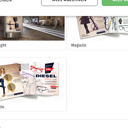
ight
Magazin
in
s