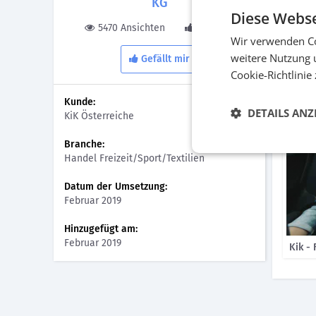
KG
Diese Webse
Wir bri
5470 Ansichten
1 Gefällt
beim Sh
Wir verwenden Co
gefilmt
weitere Nutzung 
Gefällt mir
Anlässe
Cookie-Richtlinie
zielgru
Kunde:
Bilder
DETAILS ANZ
KiK Österreiche
Branche:
Handel Freizeit/Sport/Textilien
Datum der Umsetzung:
Februar 2019
Hinzugefügt am:
Februar 2019
Kik - 