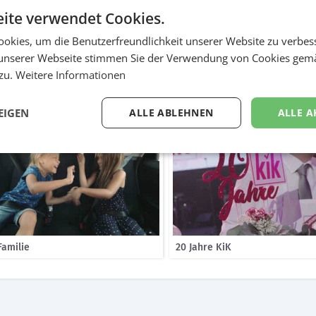
ite verwendet Cookies.
ngen zweiminütige Advertorials auf Café Puls und Puls4 on air. Der Ca
opping in den KiK Filialen und begleitet und auch in alltäglichen Sit
okies, um die Benutzerfreundlichkeit unserer Website zu verbes
. Gemeinsam mit Café Puls Gesicht Andi Seidl und seiner Familie dreh
unserer Webseite stimmen Sie der Verwendung von Cookies gem
n. Diese vier Geschichten Schulstart, Herbst, 20. KiK Jubiläum und 
 zu.
Weitere Informationen
ppengenau auf Café Puls und Puls4 on air.
EIGEN
ALLE ABLEHNEN
ALLE A
Familie
20 Jahre KiK