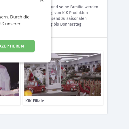
fé Puls Moderator Andi Seidl und seine Familie werden
uationen - bei der Verwendung von KiK Produkten -
sern. Durch die
ten wir vier Geschichten passend zu saisonalen
äß unserer
Weihnachten waren von Montag bis Donnerstag
KZEPTIEREN
KiK Filiale