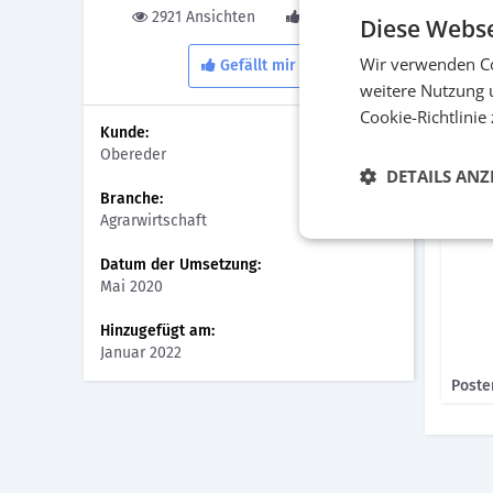
Lösun
2921 Ansichten
0 Gefällt
Diese Webse
Mit der
Wir verwenden Co
Gefällt mir
einem 
weitere Nutzung 
die Mit
Cookie-Richtlinie
Fachze
Kunde:
Obereder
Bilder
DETAILS ANZ
Branche:
Agrarwirtschaft
Datum der Umsetzung:
Mai 2020
Hinzugefügt am:
Januar 2022
Poste