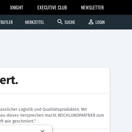
XNIGHT
EXECUTIVE CLUB
NEWSLETTER
search
person
TBUTLER
MERKZETTEL
SUCHE
LOGIN
ert.
sslicher Logistik und Qualitätsprodukten. Mit
d genau dieses Versprechen macht REICHLUNDPARTNER zum
ft wie geschmiert.“
×