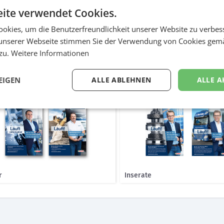
g
ite verwendet Cookies.
 Aussage „Läuft“ bringt man landläufig zum Ausdruck, dass alles beste
okies, um die Benutzerfreundlichkeit unserer Website zu verbes
Partner wie Obereder! Deshalb rückt REICHLUNDPARTNER auf den Keyvis
unserer Webseite stimmen Sie der Verwendung von Cookies gem
arbeiter von Obereder in den Fokus, was sowohl Kompetenz als auch S
 zu.
Weitere Informationen
itschriften, Onlinebanner, Stelleninseraten und einem Unternehmensf
EIGEN
ALLE ABLEHNEN
ALLE A
r
Inserate