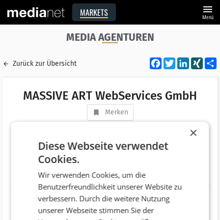
menu
MARKETS
Menü
MEDIA AGENTUREN
Facebook
Twitter
LinkedI
XIN
Zurück zur Übersicht
MASSIVE ART WebServices GmbH
Merken
Adresse
Gütlestraße 7a
×
AT 6850 Dornbirn
Diese Webseite verwendet
Cookies.
Telefonnummer
+43 (5572) 906090
Wir verwenden Cookies, um die
Website
http://www.massiveart.com
Benutzerfreundlichkeit unserer Website zu
verbessern. Durch die weitere Nutzung
unserer Webseite stimmen Sie der