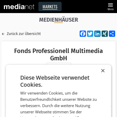
menu
MARKETS
Menü
MEDIENHÄUSER
Facebook
Twitter
LinkedI
XIN
Zurück zur Übersicht
Fonds Professionell Multimedia
GmbH
Merken
×
Adresse
Landstraßer Hauptstraße 67
Diese Webseite verwendet
AT 1030 Wien
Cookies.
Telefonnummer
+43 (1) 8155484-0
Wir verwenden Cookies, um die
Benutzerfreundlichkeit unserer Website zu
Website
http://www.fondsprofessionell.at/
verbessern. Durch die weitere Nutzung
unserer Webseite stimmen Sie der