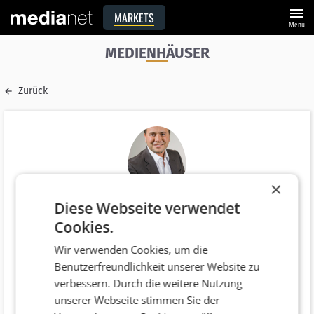
menu
MARKETS
Menü
MEDIENHÄUSER
Zurück
×
Diese Webseite verwendet
Name
Cookies.
Dipl. BW Bernhard Gily Akad. M&S
Wir verwenden Cookies, um die
E-Mail
Benutzerfreundlichkeit unserer Website zu
b.gily@medianet.at
verbessern. Durch die weitere Nutzung
Funktion
unserer Webseite stimmen Sie der
Verlagsleiter