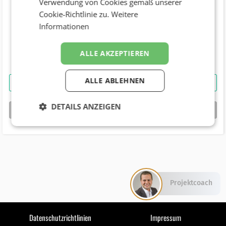
Verwendung von Cookies gemäß unserer
Cookie-Richtlinie zu.
Weitere
Telefonnummer
Informationen
(2162)
Geburtstag
ALLE AKZEPTIEREN
ALLE ABLEHNEN
Dipl. BW Bernhard Gily Akad. M&S
kontaktieren
DETAILS ANZEIGEN
bizbook-Profil von
Dipl. BW Bernhard Gily Akad. M&S
Projektcoach
Datenschutzrichtlinien
Impressum