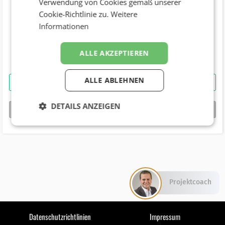
Verwendung von Cookies gemäß unserer
Cookie-Richtlinie zu.
Weitere
Telefonnummer
Informationen
+43 (50) 950 (12130)
Geburtstag
ALLE AKZEPTIEREN
ALLE ABLEHNEN
Wolfgang Jansky
kontaktieren
DETAILS ANZEIGEN
bizbook-Profil von
Wolfgang Jansky
Projektcoach
Datenschutzrichtlinien
Impressum