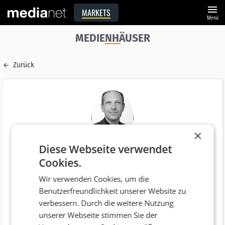
menu
MARKETS
Menü
MEDIENHÄUSER
Zurück
×
Diese Webseite verwendet
Name
Cookies.
Wolfgang Jansky
Wir verwenden Cookies, um die
E-Mail
Benutzerfreundlichkeit unserer Website zu
a.dugandzic@heute.at
verbessern. Durch die weitere Nutzung
Funktion
unserer Webseite stimmen Sie der
Geschäftsführer