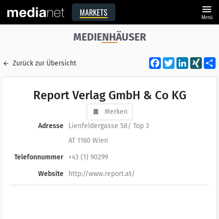
menu
MARKETS
Menü
MEDIENHÄUSER
Facebook
Twitter
LinkedI
XIN
Zurück zur Übersicht
Report Verlag GmbH & Co KG
Merken
Adresse
Lienfeldergasse 58/ Top 3
AT 1160 Wien
Telefonnummer
+43 (1) 90299
Website
http://www.report.at/