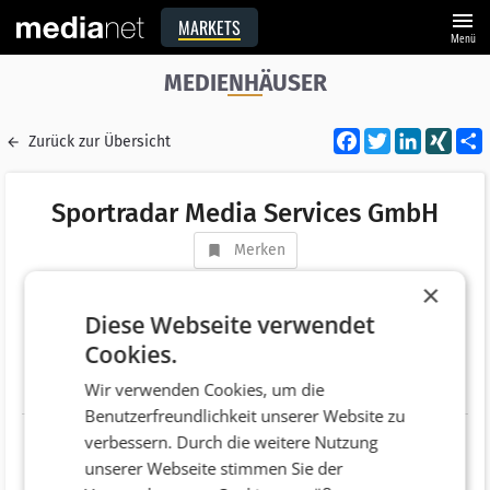
menu
MARKETS
Menü
MEDIENHÄUSER
Facebook
Twitter
LinkedI
XIN
Zurück zur Übersicht
Sportradar Media Services GmbH
Merken
Adresse
Hosnedlgasse 25
×
AT 1220 Wien
Diese Webseite verwendet
Cookies.
Telefonnummer
+43 (1) 2563141-0
Wir verwenden Cookies, um die
Website
http://www.sportradar.com
Benutzerfreundlichkeit unserer Website zu
verbessern. Durch die weitere Nutzung
unserer Webseite stimmen Sie der