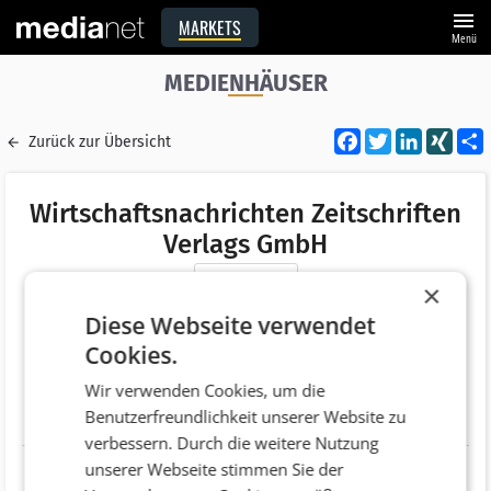
menu
MARKETS
Menü
MEDIENHÄUSER
Facebook
Twitter
LinkedI
XIN
Zurück zur Übersicht
Wirtschaftsnachrichten Zeitschriften
Verlags GmbH
Merken
×
Adresse
Theodor-Körner-Straße 120a
Diese Webseite verwendet
AT 8010 Graz
Cookies.
Telefonnummer
+43 (316) 834020
Wir verwenden Cookies, um die
Benutzerfreundlichkeit unserer Website zu
Website
http://www.wirtschafts-nachrichten.com/
verbessern. Durch die weitere Nutzung
unserer Webseite stimmen Sie der