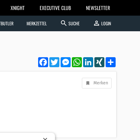
XNIGHT
EXECUTIVE CLUB
NEWSLETTER
search
person
TBUTLER
MERKZETTEL
SUCHE
LOGIN
Facebook
Twitter
Messenger
WhatsApp
LinkedIn
XING
Teilen
Merken
×