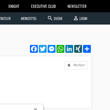
XNIGHT
EXECUTIVE CLUB
NEWSLETTER
search
person
TBUTLER
MERKZETTEL
SUCHE
LOGIN
Facebook
Twitter
Messenger
WhatsApp
LinkedIn
XING
Teilen
Merken
×