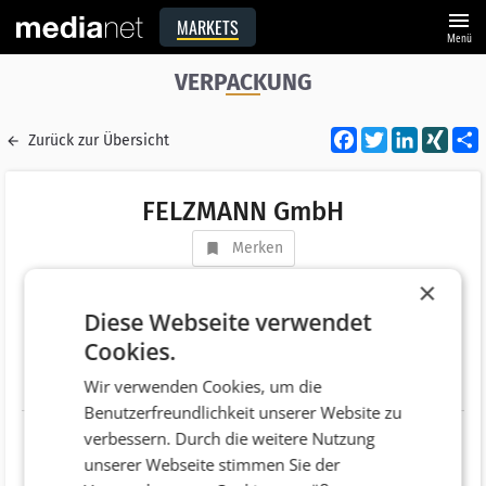
menu
MARKETS
Menü
VERPACKUNG
Facebook
Twitter
LinkedI
XIN
Zurück zur Übersicht
FELZMANN GmbH
Merken
Adresse
Jaxstraße 7
×
AT 4020 Linz
Diese Webseite verwendet
Cookies.
Telefonnummer
+43 (732) 651271
Wir verwenden Cookies, um die
Website
http://www.felzmann.at
Benutzerfreundlichkeit unserer Website zu
verbessern. Durch die weitere Nutzung
unserer Webseite stimmen Sie der