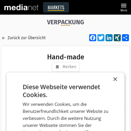
menu
MARKETS
Menü
VERPACKUNG
Facebook
Twitter
LinkedI
XIN
Zurück zur Übersicht
Hand-made
Merken
Adresse
Franzosenhausweg 50
×
AT 4030 Linz
Diese Webseite verwendet
Cookies.
Telefonnummer
+43 (732) 946690
Wir verwenden Cookies, um die
Website
http://www.hand-made.at/
Benutzerfreundlichkeit unserer Website zu
verbessern. Durch die weitere Nutzung
unserer Webseite stimmen Sie der