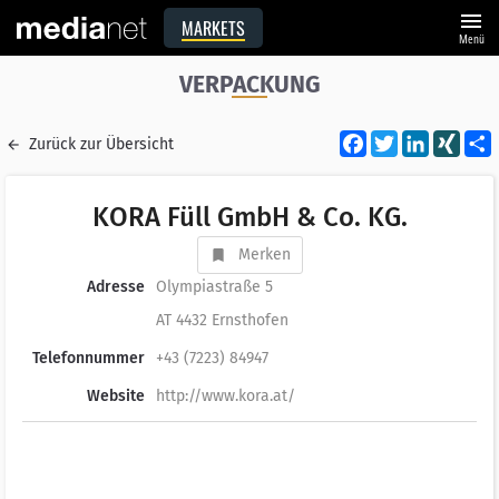
menu
MARKETS
Menü
VERPACKUNG
Facebook
Twitter
LinkedI
XIN
Zurück zur Übersicht
KORA Füll GmbH & Co. KG.
Merken
Adresse
Olympiastraße 5
AT 4432 Ernsthofen
Telefonnummer
+43 (7223) 84947
Website
http://www.kora.at/