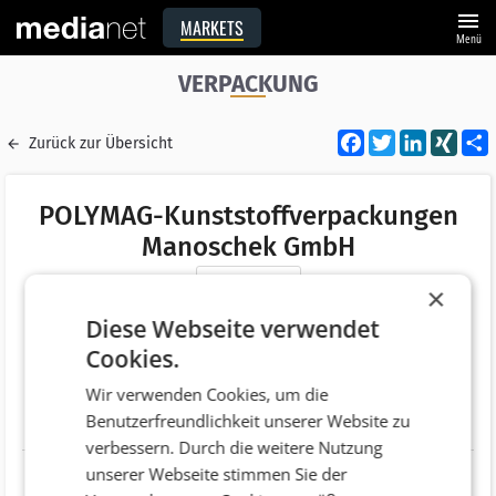
menu
MARKETS
Menü
VERPACKUNG
Facebook
Twitter
LinkedI
XIN
Zurück zur Übersicht
POLYMAG-Kunststoffverpackungen
Manoschek GmbH
Merken
×
Adresse
Oberlaaer Straße 77
Diese Webseite verwendet
AT 1100 Wien
Cookies.
Telefonnummer
+43 (1) 6883601
Wir verwenden Cookies, um die
Benutzerfreundlichkeit unserer Website zu
Website
verbessern. Durch die weitere Nutzung
unserer Webseite stimmen Sie der