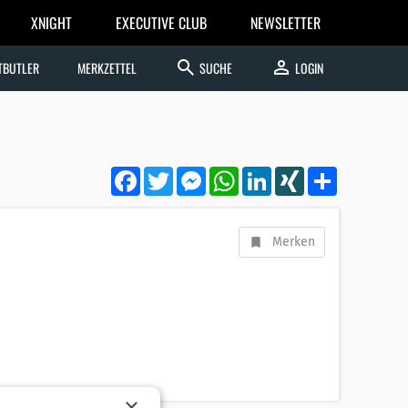
XNIGHT
EXECUTIVE CLUB
NEWSLETTER
search
person
TBUTLER
MERKZETTEL
SUCHE
LOGIN
Facebook
Twitter
Messenger
WhatsApp
LinkedIn
XING
Teilen
Merken
×