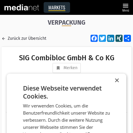
menu
MARKETS
Menü
VERPACKUNG
Facebook
Twitter
LinkedI
XIN
Zurück zur Übersicht
SIG Combibloc GmbH & Co KG
Merken
Adresse
Industriestraße 3
×
AT 5760 Saalfelden
Diese Webseite verwendet
Cookies.
Telefonnummer
+43 (6582) 799
Wir verwenden Cookies, um die
Website
http://www.sig.biz
Benutzerfreundlichkeit unserer Website zu
verbessern. Durch die weitere Nutzung
unserer Webseite stimmen Sie der