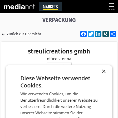
menu
MARKETS
Menü
VERPACKUNG
Facebook
Twitter
LinkedI
XIN
Zurück zur Übersicht
streulicreations gmbh
office vienna
Merken
×
Adresse
canovagasse 7/TOP 14
Diese Webseite verwendet
AT 1010 Wien
Cookies.
Telefonnummer
Wir verwenden Cookies, um die
Benutzerfreundlichkeit unserer Website zu
Website
http://www.streulicreations.com
verbessern. Durch die weitere Nutzung
unserer Webseite stimmen Sie der