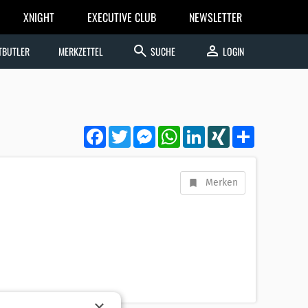
XNIGHT
EXECUTIVE CLUB
NEWSLETTER
search
person
TBUTLER
MERKZETTEL
SUCHE
LOGIN
Facebook
Twitter
Messenger
WhatsApp
LinkedIn
XING
Teilen
Merken
×