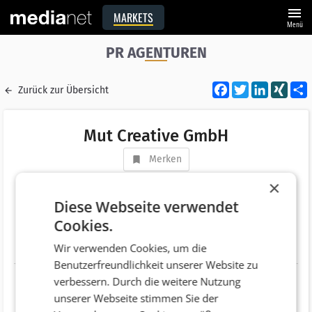
menu
MARKETS
Menü
PR AGENTUREN
Facebook
Twitter
LinkedI
XIN
Zurück zur Übersicht
Mut Creative GmbH
Merken
Adresse
Franz-Fischer-Straße 10
×
AT 6020 Innsbruck
Diese Webseite verwendet
Cookies.
Telefonnummer
+43 (512) 567080
Wir verwenden Cookies, um die
Website
http://www.mut.agency
Benutzerfreundlichkeit unserer Website zu
verbessern. Durch die weitere Nutzung
unserer Webseite stimmen Sie der