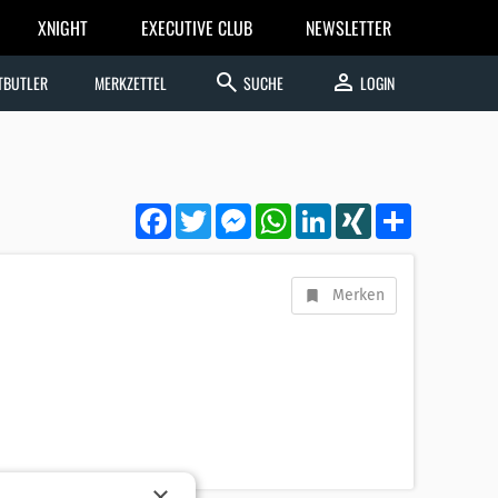
XNIGHT
EXECUTIVE CLUB
NEWSLETTER
search
person
TBUTLER
MERKZETTEL
SUCHE
LOGIN
Facebook
Twitter
Messenger
WhatsApp
LinkedIn
XING
Teilen
Merken
×