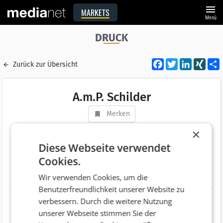
menu
MARKETS
Menü
DRUCK
Facebook
Twitter
LinkedI
XIN
Zurück zur Übersicht
A.m.P. Schilder
Merken
Adresse
Dipl. Ing. Wilhelm Haßlinger Straße 3
×
AT 2340 Mödling
Diese Webseite verwendet
Cookies.
Telefonnummer
Wir verwenden Cookies, um die
Website
http://www.amp-schilder.at
Benutzerfreundlichkeit unserer Website zu
verbessern. Durch die weitere Nutzung
unserer Webseite stimmen Sie der