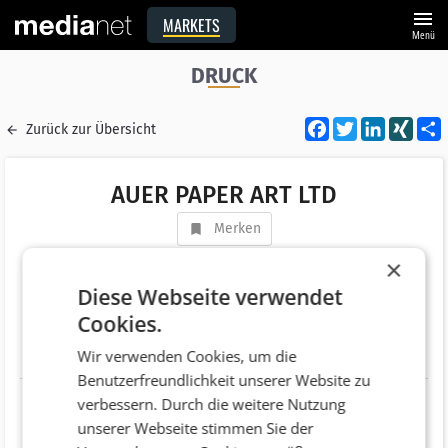
menu
MARKETS
Menü
DRUCK
Facebook
Twitter
LinkedI
XIN
Zurück zur Übersicht
AUER PAPER ART LTD
Merken
Adresse
Schottenring 16/2
×
AT 1010 Wien
Diese Webseite verwendet
Cookies.
Telefonnummer
+43 (1) 5332460
Wir verwenden Cookies, um die
Website
http://www.auer.ws
Benutzerfreundlichkeit unserer Website zu
verbessern. Durch die weitere Nutzung
unserer Webseite stimmen Sie der