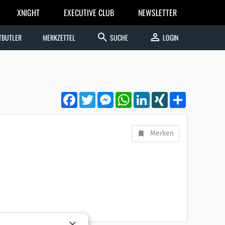
XNIGHT
EXECUTIVE CLUB
NEWSLETTER
search
person
TBUTLER
MERKZETTEL
SUCHE
LOGIN
Facebook
Twitter
Messenger
WhatsApp
LinkedIn
XING
Teilen
Merken
×