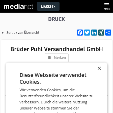
menu
MARKETS
Menü
DRUCK
Facebook
Twitter
LinkedI
XIN
Zurück zur Übersicht
Brüder Puhl Versandhandel GmbH
Merken
Adresse
Kelsengasse 5
×
AT 3100 St.Pölten
Diese Webseite verwendet
Cookies.
Telefonnummer
+43 (2742) 895-0
Wir verwenden Cookies, um die
Website
http://www.druckmaus.at
Benutzerfreundlichkeit unserer Website zu
verbessern. Durch die weitere Nutzung
unserer Webseite stimmen Sie der