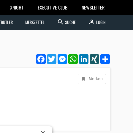
XNIGHT
EXECUTIVE CLUB
NEWSLETTER
search
person
TBUTLER
MERKZETTEL
SUCHE
LOGIN
Facebook
Twitter
Messenger
WhatsApp
LinkedIn
XING
Teilen
Merken
×