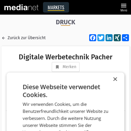
menu
MARKETS
Menü
DRUCK
Facebook
Twitter
LinkedI
XIN
Zurück zur Übersicht
Digitale Werbetechnik Pacher
Merken
Adresse
Aupoint 19
×
AT 5101 Bergheim
Diese Webseite verwendet
Cookies.
Telefonnummer
+43 0662/450233-0
Wir verwenden Cookies, um die
Website
http://www.pacher-werbetechnik.at
Benutzerfreundlichkeit unserer Website zu
verbessern. Durch die weitere Nutzung
unserer Webseite stimmen Sie der