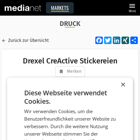
menu
MARKETS
Menü
DRUCK
Facebook
Twitter
LinkedI
XIN
Zurück zur Übersicht
Drexel CreActive Stickereien
Merken
Adresse
Wolfurterstraße 38
×
AT 6923 Lauterach
Diese Webseite verwendet
Cookies.
Telefonnummer
+43 (5574) 85763
Wir verwenden Cookies, um die
Website
http://www.stickerei-drexel.com
Benutzerfreundlichkeit unserer Website zu
verbessern. Durch die weitere Nutzung
unserer Webseite stimmen Sie der