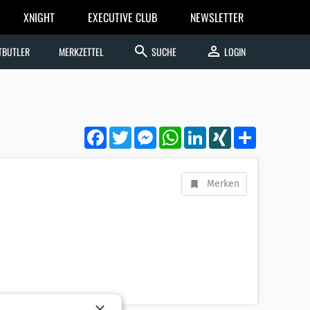
XNIGHT
EXECUTIVE CLUB
NEWSLETTER
search
person
TBUTLER
MERKZETTEL
SUCHE
LOGIN
Facebook
Twitter
Messenger
WhatsApp
LinkedIn
XING
Teilen
Merken
×