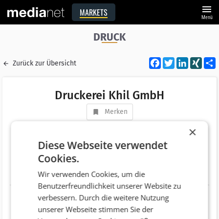
menu
MARKETS
Menü
DRUCK
Facebook
Twitter
LinkedI
XIN
Zurück zur Übersicht
Druckerei Khil GmbH
Merken
Adresse
Neutorgasse 26
×
AT 8010 Graz
Diese Webseite verwendet
Cookies.
Telefonnummer
+43 (316) 829207-0
Wir verwenden Cookies, um die
Website
http://www.khil.at
Benutzerfreundlichkeit unserer Website zu
verbessern. Durch die weitere Nutzung
unserer Webseite stimmen Sie der