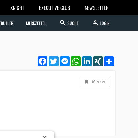
XNIGHT
EXECUTIVE CLUB
NEWSLETTER
search
person
TBUTLER
MERKZETTEL
SUCHE
LOGIN
Facebook
Twitter
Messenger
WhatsApp
LinkedIn
XING
Teilen
Merken
×