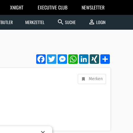
XNIGHT
EXECUTIVE CLUB
NEWSLETTER
search
person
TBUTLER
MERKZETTEL
SUCHE
LOGIN
Facebook
Twitter
Messenger
WhatsApp
LinkedIn
XING
Teilen
Merken
×