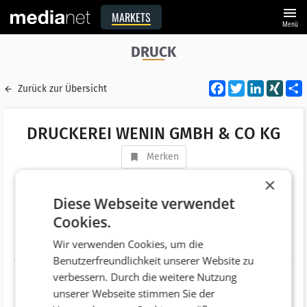
menu
MARKETS
Menü
DRUCK
Facebook
Twitter
LinkedI
XIN
Zurück zur Übersicht
DRUCKEREI WENIN GMBH & CO KG
Merken
Adresse
Wallenmahd 29c
×
AT 6850 Dornbirn
Diese Webseite verwendet
Cookies.
Telefonnummer
+43 (5572) 22888
Wir verwenden Cookies, um die
Website
http://www.wenin.at
Benutzerfreundlichkeit unserer Website zu
verbessern. Durch die weitere Nutzung
unserer Webseite stimmen Sie der