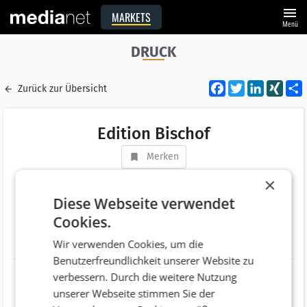
menu
MARKETS
Menü
DRUCK
Facebook
Twitter
LinkedI
XIN
Zurück zur Übersicht
Edition Bischof
Merken
Adresse
An der Frutz 12
×
AT 6832 Zwischenwasser
Diese Webseite verwendet
Cookies.
Telefonnummer
Wir verwenden Cookies, um die
Website
http://www.e-b.at
Benutzerfreundlichkeit unserer Website zu
verbessern. Durch die weitere Nutzung
unserer Webseite stimmen Sie der