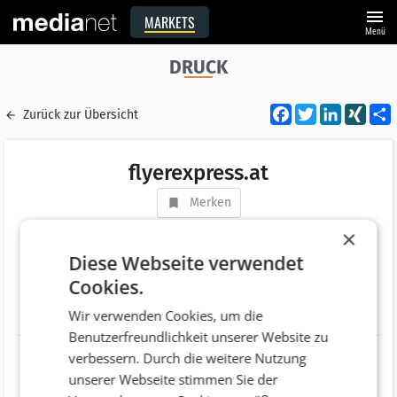
menu
MARKETS
Menü
DRUCK
Facebook
Twitter
LinkedI
XIN
Zurück zur Übersicht
flyerexpress.at
Merken
Adresse
Steinbauerweg 8
×
AT 4060 Leonding
Diese Webseite verwendet
Cookies.
Telefonnummer
+43 (732) 81361318
Wir verwenden Cookies, um die
Website
http://www.flyerexpress.at
Benutzerfreundlichkeit unserer Website zu
verbessern. Durch die weitere Nutzung
unserer Webseite stimmen Sie der