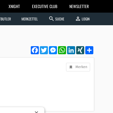
XNIGHT
EXECUTIVE CLUB
NEWSLETTER
search
person
TBUTLER
MERKZETTEL
SUCHE
LOGIN
Facebook
Twitter
Messenger
WhatsApp
LinkedIn
XING
Teilen
Merken
×