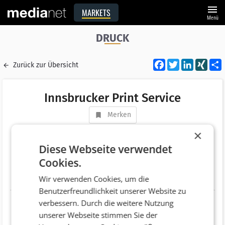
menu
MARKETS
Menü
DRUCK
Facebook
Twitter
LinkedI
XIN
Zurück zur Übersicht
Innsbrucker Print Service
Merken
Adresse
Anton Eder Straße 5
×
AT 6020 Innsbruck
Diese Webseite verwendet
Cookies.
Telefonnummer
+43 (650) 6024769
Wir verwenden Cookies, um die
Website
http://www.i-ps.at
Benutzerfreundlichkeit unserer Website zu
verbessern. Durch die weitere Nutzung
unserer Webseite stimmen Sie der