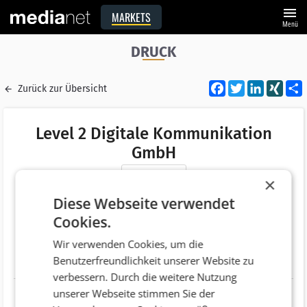
menu
MARKETS
Menü
DRUCK
Facebook
Twitter
LinkedI
XIN
Zurück zur Übersicht
Level 2 Digitale Kommunikation
GmbH
Merken
×
Adresse
Weierfing 80
Diese Webseite verwendet
AT 4971 Aurolzmünster
Cookies.
Telefonnummer
+43 (7752) 21922
Wir verwenden Cookies, um die
Benutzerfreundlichkeit unserer Website zu
Website
http://www.level-two.at
verbessern. Durch die weitere Nutzung
unserer Webseite stimmen Sie der