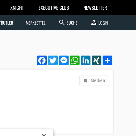
XNIGHT
EXECUTIVE CLUB
NEWSLETTER
search
person
TBUTLER
MERKZETTEL
SUCHE
LOGIN
Facebook
Twitter
Messenger
WhatsApp
LinkedIn
XING
Teilen
Merken
×